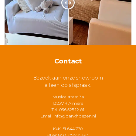
Contact
Bezoek aan onze showroom
alleen op afspraak!
Musicalstraat 3a
1323VR Almere
Tel: 036 525 12 81
Email:
info@bankhoezen.nl
KvK: 51.644.738
BTW: 8501.09.735.B01