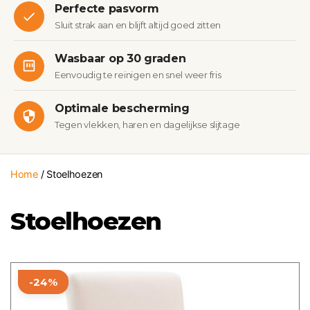
Perfecte pasvorm
Sluit strak aan en blijft altijd goed zitten
Wasbaar op 30 graden
Eenvoudig te reinigen en snel weer fris
Optimale bescherming
Tegen vlekken, haren en dagelijkse slijtage
Home
/ Stoelhoezen
Stoelhoezen
Dit
-24%
product
heeft