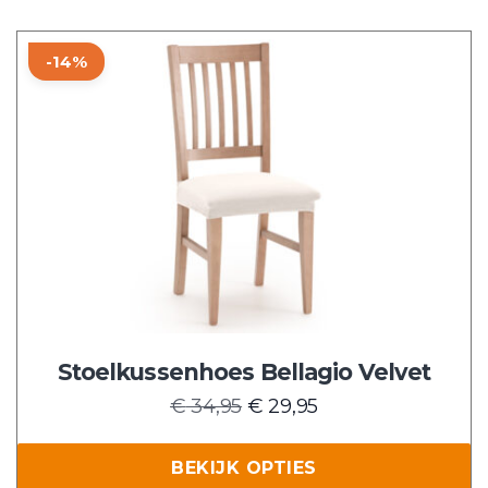
Dit
-14%
product
heeft
meerdere
variaties.
Deze
optie
kan
gekozen
worden
op
de
Stoelkussenhoes Bellagio Velvet
productpagina
Oorspronkelijke
Huidige
€
34,95
€
29,95
prijs
prijs
was:
is:
BEKIJK OPTIES