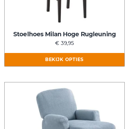
kan
gekozen
worden
op
de
Stoelhoes Milan Hoge Rugleuning
productpagina
€
39,95
BEKIJK OPTIES
Dit
product
heeft
meerdere
variaties.
Deze