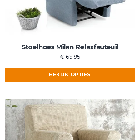
optie
kan
gekozen
worden
op
de
Stoelhoes Milan Relaxfauteuil
productpagina
€
69,95
BEKIJK OPTIES
Dit
product
heeft
meerdere
variaties.