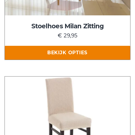
gekozen
worden
op
de
Stoelhoes Milan Zitting
productpagina
€
29,95
BEKIJK OPTIES
Dit
product
heeft
meerdere
variaties.
Deze
optie