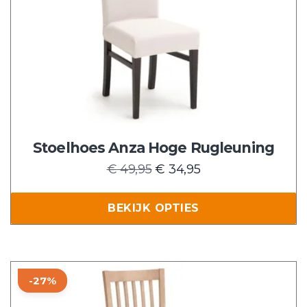
variaties.
Deze
optie
kan
gekozen
worden
op
de
Stoelhoes Anza Hoge Rugleuning
productpagina
Oorspronkelijke
Huidige
€
49,95
€
34,95
prijs
prijs
was:
is:
BEKIJK OPTIES
€ 49,95.
€ 34,95.
Dit
-27%
product