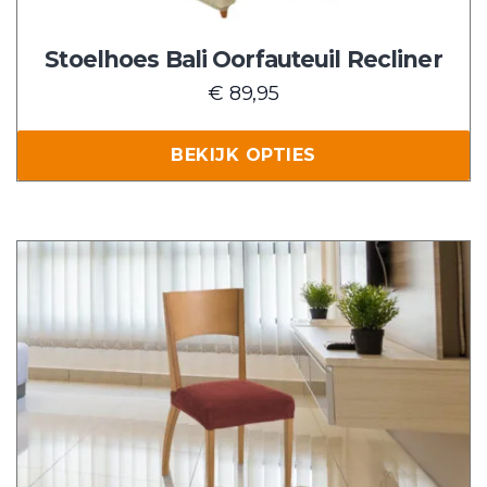
op
de
Stoelhoes Bali Oorfauteuil Recliner
productpagina
€
89,95
BEKIJK OPTIES
Dit
product
heeft
meerdere
variaties.
Deze
optie
kan