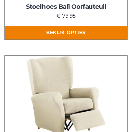
de
Stoelhoes Bali Oorfauteuil
productpagina
€
79,95
BEKIJK OPTIES
Dit
product
heeft
meerdere
variaties.
Deze
optie
kan
gekozen
worden