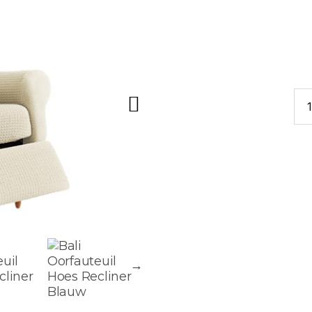
Sto
Bal
Oor
Rec
aan