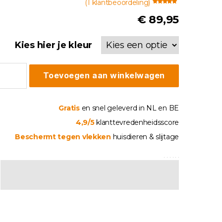
(
1
klantbeoordeling)
Gewaardeerd
1
2.00
op 5
€
89,95
gebaseerd
op
klant
waardering
Kies hier je kleur
elhoes
Toevoegen aan winkelwagen
i
fauteuil
liner
tal
Gratis
en snel geleverd in NL en BE
4,9/5
klanttevredenheidsscore
Beschermt tegen vlekken
huisdieren & slijtage