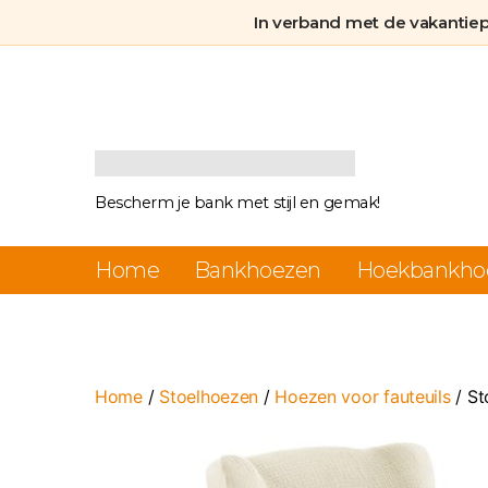
In verband met de vakantie
Bankhoezen.nl
Bescherm je bank met stijl en gemak!
Home
Bankhoezen
Hoekbankho
Home
/
Stoelhoezen
/
Hoezen voor fauteuils
/ St