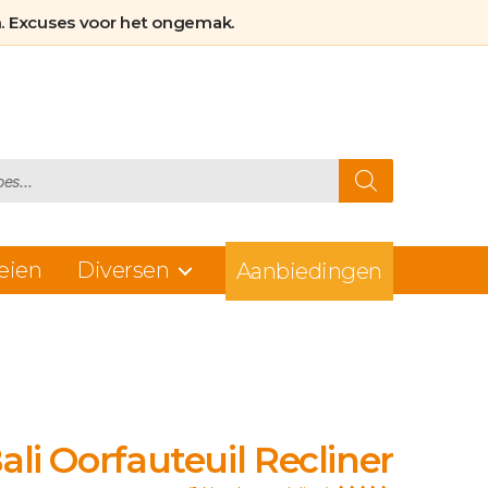
slijtage
. Excuses voor het ongemak.
eien
Diversen
Aanbiedingen
ali Oorfauteuil Recliner