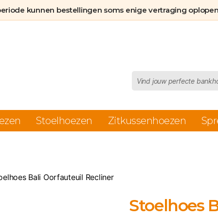
Recliner
periode kunnen bestellingen soms enige vertraging oplopen
aantal
Producten
zoeken
ezen
Stoelhoezen
Zitkussenhoezen
Spr
oelhoes Bali Oorfauteuil Recliner
Stoelhoes B