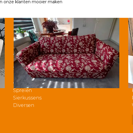
 onze klanten mooier maken
Producten
Aanbiedingen
Bankhoezen
Stoelhoezen
Bankbeschermers
Op maat gemaakt
Spreien
Sierkussens
Diversen