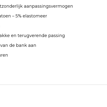
uitzonderlijk aanpassingsvermogen
atoen – 5% elastomeer
n
rakke en terugverende passing
n van de bank aan
uren