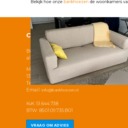
Bekijk hoe onze
bankhoezen
de woonkamers van
Contact
Bezoek aan onze showroom
alleen op afspraak!
Musicalstraat 3a
1323VR Almere
Tel: 036 525 12 81
Email:
info@bankhoezen.nl
KvK: 51.644.738
BTW: 8501.09.735.B01
VRAAG OM ADVIES