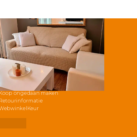
Klantenservice
Mijn account
Keuzehulp
Kleurstaal aanvragen
Nieuwsblog & Inspiratie
Klachteninformatie
Koop ongedaan maken
Retourinformatie
WebwinkelKeur