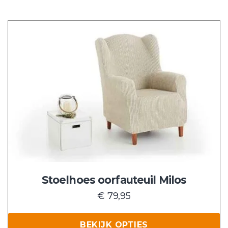
Dit
product
heeft
meerdere
variaties.
Deze
optie
kan
gekozen
worden
op
de
Stoelhoes oorfauteuil Milos
productpagina
€
79,95
BEKIJK OPTIES