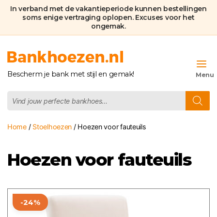
In verband met de vakantieperiode kunnen bestellingen
soms enige vertraging oplopen. Excuses voor het
ongemak.
Bankhoezen.nl
Bescherm je bank met stijl en gemak!
Producten
zoeken
Home
/
Stoelhoezen
/ Hoezen voor fauteuils
Hoezen voor fauteuils
Dit
-24%
product