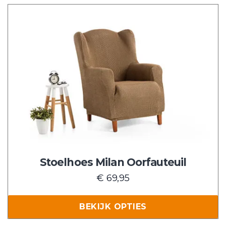
Dit
product
heeft
meerdere
variaties.
Deze
optie
kan
gekozen
worden
op
de
Stoelhoes Milan Oorfauteuil
productpagina
€
69,95
BEKIJK OPTIES