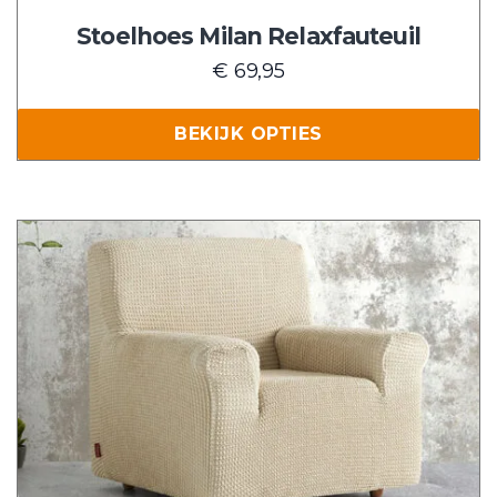
op
de
Stoelhoes Milan Relaxfauteuil
productpagina
€
69,95
BEKIJK OPTIES
Dit
product
heeft
meerdere
variaties.
Deze
optie
kan
gekozen