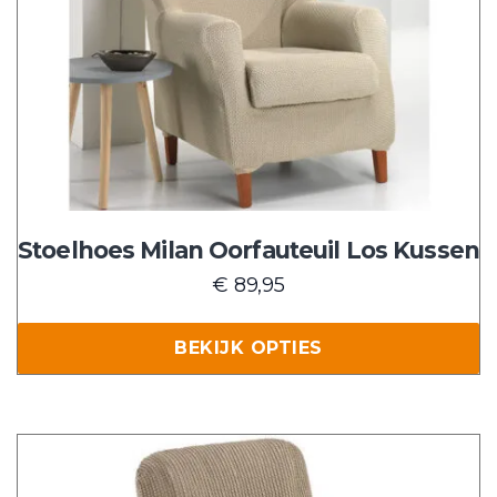
meerdere
variaties.
Deze
optie
kan
gekozen
worden
op
de
Stoelhoes Milan Oorfauteuil Los Kussen
productpagina
€
89,95
BEKIJK OPTIES
Dit
product