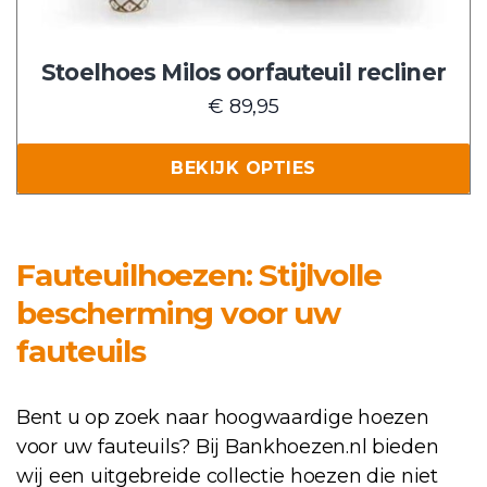
worden
op
de
Stoelhoes Milos oorfauteuil recliner
productpagina
€
89,95
BEKIJK OPTIES
Fauteuilhoezen: Stijlvolle
bescherming voor uw
fauteuils
Bent u op zoek naar hoogwaardige hoezen
voor uw fauteuils? Bij Bankhoezen.nl bieden
wij een uitgebreide collectie hoezen die niet