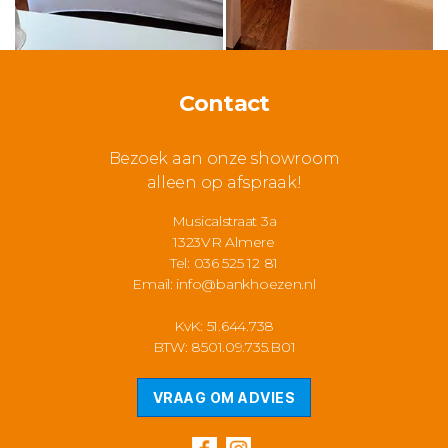
Contact
Bezoek aan onze showroom
alleen op afspraak!
Musicalstraat 3a
1323VR Almere
Tel: 036 525 12 81
Email:
info@bankhoezen.nl
KvK: 51.644.738
BTW: 8501.09.735.B01
VRAAG OM ADVIES