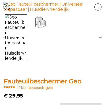
Fauteuilbeschermer Geo
(
4
klantbeoordelingen)
Gewaardeerd
4
5.00
op 5
€
29,95
gebaseerd
op
klant
waarderingen