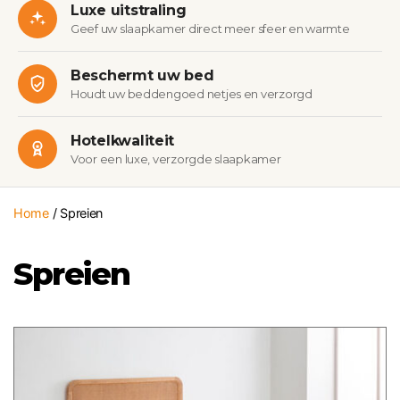
Luxe uitstraling
Geef uw slaapkamer direct meer sfeer en warmte
Beschermt uw bed
Houdt uw beddengoed netjes en verzorgd
Hotelkwaliteit
Voor een luxe, verzorgde slaapkamer
Home
/ Spreien
Spreien
Dit
product
heeft