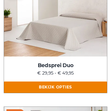
heeft
meerdere
variaties.
Deze
optie
kan
gekozen
worden
op
de
Bedsprei Duo
productpagina
Prijsklasse:
€
29,95
-
€
49,95
€ 29,95
tot
BEKIJK OPTIES
€ 49,95
Dit