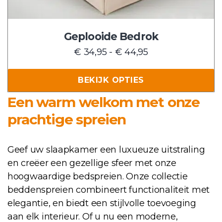
worden
op
de
Geplooide Bedrok
productpagina
Prijsklasse:
€
34,95
-
€
44,95
€ 34,95
tot
BEKIJK OPTIES
€ 44,95
Een warm welkom met onze
prachtige spreien
Geef uw slaapkamer een luxueuze uitstraling
en creëer een gezellige sfeer met onze
hoogwaardige bedspreien. Onze collectie
beddenspreien combineert functionaliteit met
elegantie, en biedt een stijlvolle toevoeging
aan elk interieur. Of u nu een moderne,