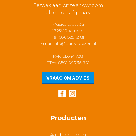
Bezoek aan onze showroom
alleen op afspraak!
Musicalstraat 3a
1323VR Almere
Tel: 036 525 12 81
Email:
info@bankhoezen.nl
KvK: 51.644.738
BTW: 8501.09.735.B01
VRAAG OM ADVIES
Producten
Aanbiedingen