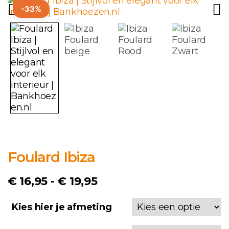
-33%
Foulard Ibiza
Prijsklasse:
€
16,95
-
€
19,95
€ 16,95
Kies hier je afmeting
tot