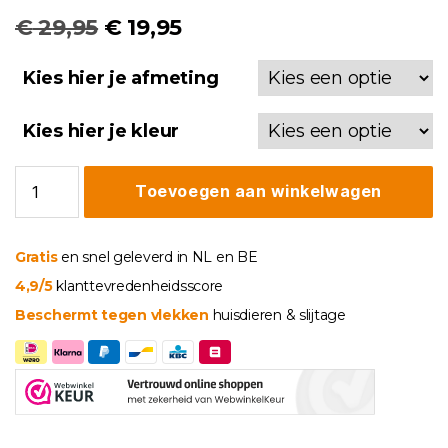
Oorspronkelijke
Huidige
€
29,95
€
19,95
prijs
prijs
Kies hier je afmeting
was:
is:
€ 29,95.
€ 19,95.
Kies hier je kleur
Foulard
Toevoegen aan winkelwagen
Formentera
aantal
Gratis
en snel geleverd in NL en BE
4,9/5
klanttevredenheidsscore
Beschermt tegen vlekken
huisdieren & slijtage