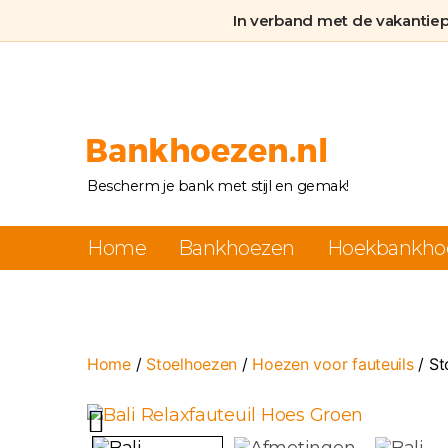
In verband met de vakantie
Bankhoezen.nl
Bescherm je bank met stijl en gemak!
Home
Bankhoezen
Hoekbankho
Home
/
Stoelhoezen
/
Hoezen voor fauteuils
/ St