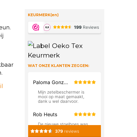
KEURMERK(en)
eun.
ij
ikbaar
WAT ONZE KLANTEN ZEGGEN:
.
il