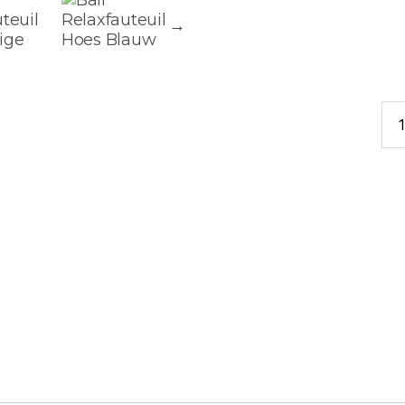
Sto
Bal
Rel
aan