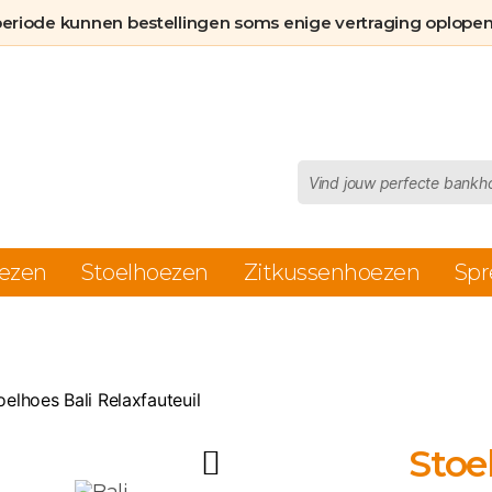
aantal
periode kunnen bestellingen soms enige vertraging oplopen
Producten
zoeken
ezen
Stoelhoezen
Zitkussenhoezen
Spr
oelhoes Bali Relaxfauteuil
Stoe