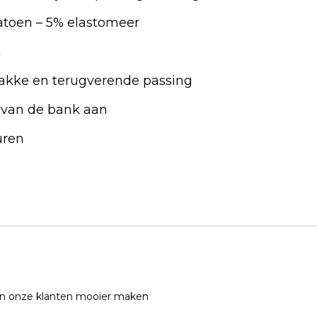
atoen – 5% elastomeer
n
rakke en terugverende passing
n van de bank aan
uren
 onze klanten mooier maken