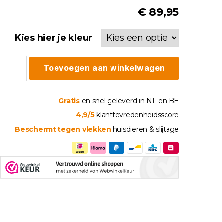
€
89,95
Kies hier je kleur
elhoes
Toevoegen aan winkelwagen
i
axfauteuil
tal
Gratis
en snel geleverd in NL en BE
4,9/5
klanttevredenheidsscore
Beschermt tegen vlekken
huisdieren & slijtage