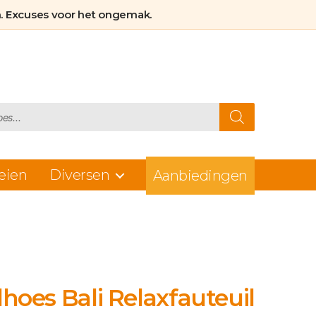
Beschermt tegen vlekken
. Excuses voor het ongemak.
huisdieren & slijtage
eien
Diversen
Aanbiedingen
lhoes Bali Relaxfauteuil