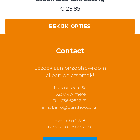
heeft
€
29,95
meerdere
variaties.
BEKIJK OPTIES
Deze
optie
kan
Contact
gekozen
worden
Bezoek aan onze showroom
op
alleen op afspraak!
de
productpagina
Musicalstraat 3a
1323VR Almere
Tel: 036 525 12 81
Email:
info@bankhoezen.nl
KvK: 51.644.738
BTW: 8501.09.735.B01