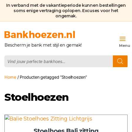
In verband met de vakantieperiode kunnen bestellingen
soms enige vertraging oplopen. Excuses voor het
ongemak.
Bankhoezen.nl
Bescherm je bank met stijl en gemak!
Producten
zoeken
Home
/ Producten getagged “Stoelhoezen”
Stoelhoezen
Dit
product
Stoelhoes Bali zitting