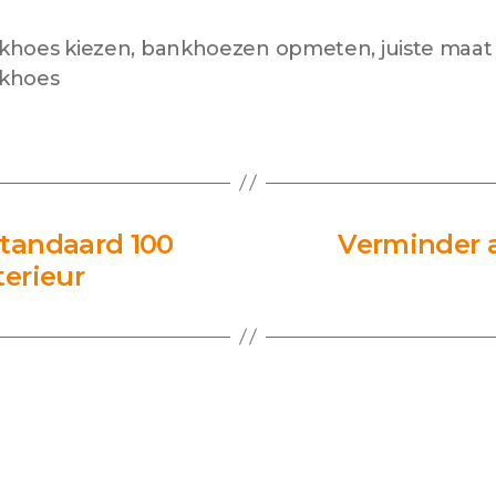
khoes kiezen
,
bankhoezen opmeten
,
juiste maat
khoes
tandaard 100
Verminder a
terieur