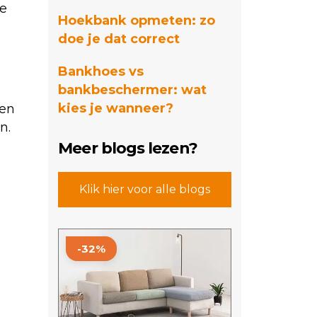
te
Hoekbank opmeten: zo
doe je dat correct
Bankhoes vs
bankbeschermer: wat
kies je wanneer?
Een
n.
Meer blogs lezen?
Klik hier voor alle blogs
Dit
-32%
product
heeft
meerdere
variaties.