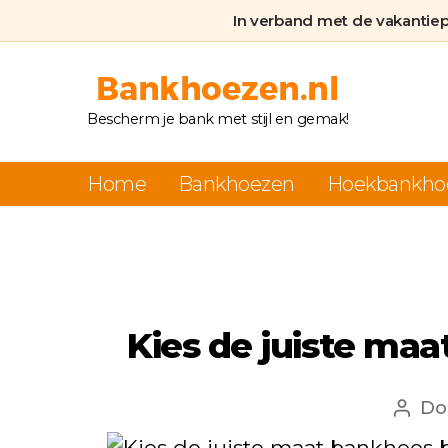
In verband met de vakantie
Bankhoezen.nl
Bescherm je bank met stijl en gemak!
Home
Bankhoezen
Hoekbankho
Kies de juiste ma
Do
Beri