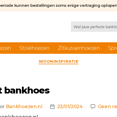
periode kunnen bestellingen soms enige vertraging oplopen
Producten
zoeken
ezen
Stoelhoezen
Zitkussenhoezen
Spr
Categorieën
WOONINSPIRATIE
at bankhoes
or
Bankhoezen.nl
23/01/2024
Geen re
chtauteur
Berichtdatum