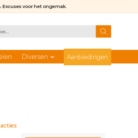
. Excuses voor het ongemak.
eien
Diversen
Aanbiedingen
op
acties
Kies