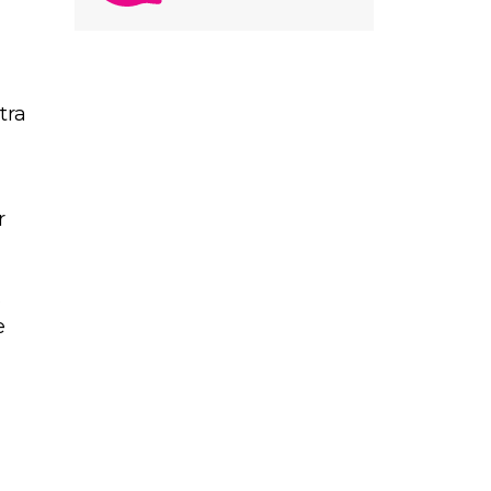
tra
r
s
e