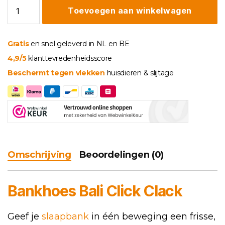
Bankhoes
Toevoegen aan winkelwagen
Bali
Click
Clack
aantal
Gratis
en snel geleverd in NL en BE
4,9/5
klanttevredenheidsscore
Beschermt tegen vlekken
huisdieren & slijtage
Omschrijving
Beoordelingen (0)
Bankhoes
Bali
Click Clack
Geef je
slaapbank
in één beweging een frisse,