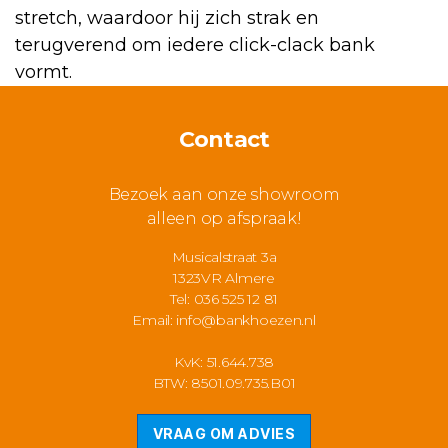
Contact
Bezoek aan onze showroom
alleen op afspraak!
Musicalstraat 3a
1323VR Almere
Tel: 036 525 12 81
Email:
info@bankhoezen.nl
KvK: 51.644.738
BTW: 8501.09.735.B01
VRAAG OM ADVIES