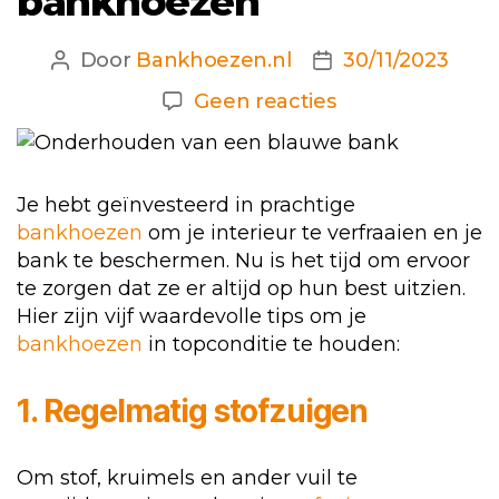
bankhoezen
Door
Bankhoezen.nl
30/11/2023
Berichtauteur
Berichtdatum
op
Geen reacties
5
Tips
voor
Je hebt geïnvesteerd in prachtige
het
bankhoezen
om je interieur te verfraaien en je
onderhouden
bank te beschermen. Nu is het tijd om ervoor
van
te zorgen dat ze er altijd op hun best uitzien.
je
Hier zijn vijf waardevolle tips om je
bankhoezen
bankhoezen
in topconditie te houden:
1. Regelmatig stofzuigen
Om stof, kruimels en ander vuil te