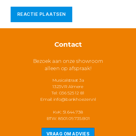
Contact
Bezoek aan onze showroom
alleen op afspraak!
Musicalstraat 3a
1323VR Almere
Tel: 036 525 12 81
Email:
info@bankhoezen.nl
KvK: 51.644.738
BTW: 8501.09.735.B01
VRAAG OM ADVIES