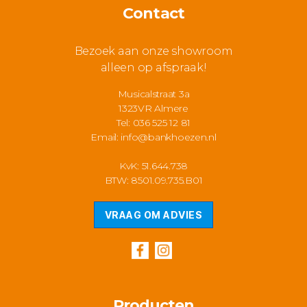
Contact
Bezoek aan onze showroom
alleen op afspraak!
Musicalstraat 3a
1323VR Almere
Tel: 036 525 12 81
Email:
info@bankhoezen.nl
KvK: 51.644.738
BTW: 8501.09.735.B01
VRAAG OM ADVIES
Producten