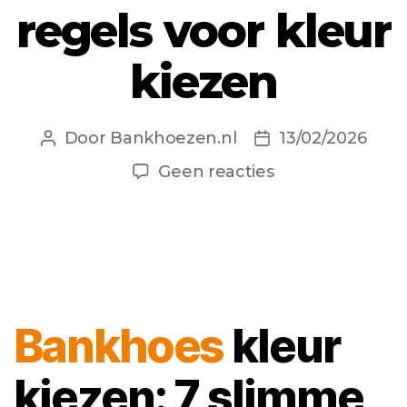
regels voor kleur
kiezen
Door
Bankhoezen.nl
13/02/2026
Berichtauteur
Berichtdatum
op
Geen reacties
De
7
slimste
regels
voor
kleur
Bankhoes
kleur
kiezen
kiezen: 7 slimme