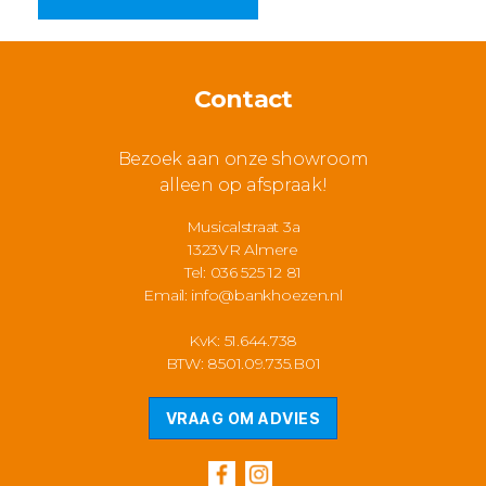
Contact
Bezoek aan onze showroom
alleen op afspraak!
Musicalstraat 3a
1323VR Almere
Tel: 036 525 12 81
Email:
info@bankhoezen.nl
KvK: 51.644.738
BTW: 8501.09.735.B01
VRAAG OM ADVIES