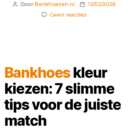
Door
Bankhoezen.nl
13/02/2026
Berichtauteur
Berichtdatum
op
Geen reacties
De
7
slimste
regels
voor
kleur
Bankhoes
kleur
kiezen
kiezen: 7 slimme
tips voor de juiste
match