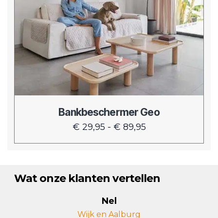
meerdere
variaties.
Deze
optie
kan
gekozen
worden
op
de
Bankbeschermer Geo
productpagina
Prijsklasse:
€
29,95
-
€
89,95
€ 29,95
tot
€ 89,95
Wat onze klanten vertellen
Nel
Wijk en Aalburg