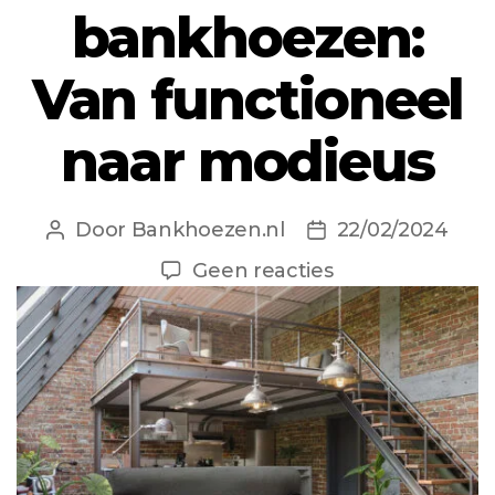
bankhoezen:
Van functioneel
naar modieus
Door
Bankhoezen.nl
22/02/2024
Berichtauteur
Berichtdatum
op
Geen reacties
De
evolutie
van
bankhoezen:
Van
functioneel
naar