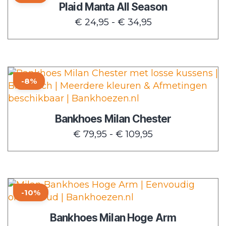
Plaid Manta All Season
heeft
worden
Prijsklasse:
€
24,95
-
€
34,95
meerdere
op
€ 24,95
variaties.
de
tot
Deze
productpagina
€ 34,95
optie
Dit
kan
-8%
product
gekozen
heeft
worden
meerdere
op
Bankhoes Milan Chester
variaties.
de
Prijsklasse:
€
79,95
-
€
109,95
Deze
productpagina
€ 79,95
optie
tot
kan
€ 109,95
gekozen
Dit
worden
-10%
product
op
heeft
de
Bankhoes Milan Hoge Arm
meerdere
productpagina