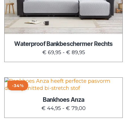
optie
kan
gekozen
worden
op
de
Waterproof Bankbeschermer Rechts
productpagina
Prijsklasse:
€
69,95
-
€
89,95
€ 69,95
tot
€ 89,95
Dit
-34%
product
heeft
Bankhoes Anza
meerdere
Prijsklasse:
€
44,95
-
€
79,00
variaties.
€ 44,95
Deze
tot
optie