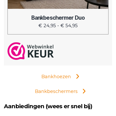
worden
op
de
Bankbeschermer Duo
productpagina
Prijsklasse:
€
24,95
-
€
54,95
€ 24,95
tot
€ 54,95
Bankhoezen
Bankbeschermers
Aanbiedingen (wees er snel bij)