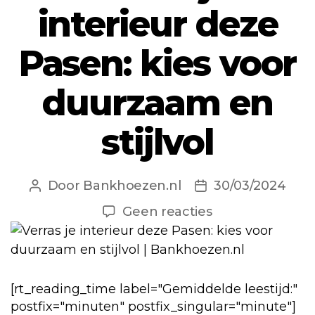
interieur deze
Pasen: kies voor
duurzaam en
stijlvol
Door
Bankhoezen.nl
30/03/2024
Berichtauteur
Berichtdatum
op
Geen reacties
Verras
je
interieur
deze
[rt_reading_time label="Gemiddelde leestijd:"
Pasen:
postfix="minuten" postfix_singular="minute"]