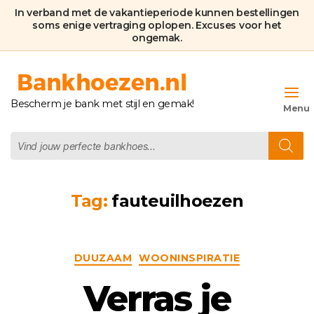
In verband met de vakantieperiode kunnen bestellingen
soms enige vertraging oplopen. Excuses voor het
ongemak.
Bankhoezen.nl
Bescherm je bank met stijl en gemak!
Producten
zoeken
Tag:
fauteuilhoezen
Categorieën
DUUZAAM
WOONINSPIRATIE
Verras je