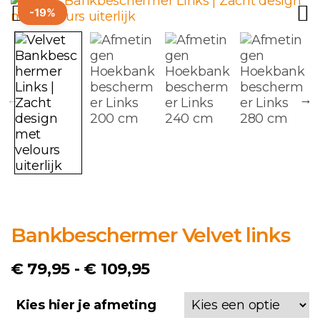
-19%
Bankbeschermer Velvet links
Prijsklasse:
€
79,95
-
€
109,95
€ 79,95
Kies hier je afmeting
tot