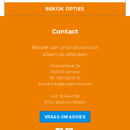
tot
BEKIJK OPTIES
€ 34,95
Contact
Bezoek aan onze showroom
alleen op afspraak!
Musicalstraat 3a
1323VR Almere
Tel: 036 525 12 81
Email:
info@bankhoezen.nl
KvK: 51.644.738
BTW: 8501.09.735.B01
VRAAG OM ADVIES