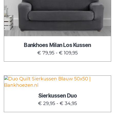
optie
kan
gekozen
worden
op
de
Bankhoes Milan Los Kussen
productpagina
Prijsklasse:
€
79,95
-
€
109,95
€ 79,95
tot
€ 109,95
Dit
product
heeft
Sierkussen Duo
meerdere
Prijsklasse:
€
29,95
-
€
34,95
variaties.
€ 29,95
Deze