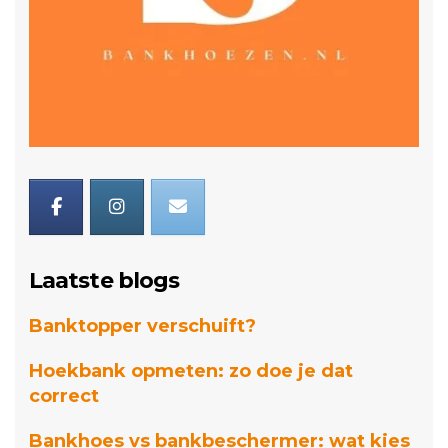
Laatste blogs
Banktopper verschuift?
Hoekbank opmeten: zo doe je dat
correct
Bankhoes vs bankbeschermer: wat kies