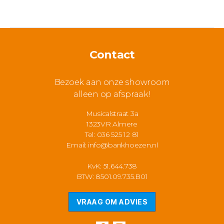
Contact
Bezoek aan onze showroom
alleen op afspraak!
Musicalstraat 3a
1323VR Almere
Tel: 036 525 12 81
Email:
info@bankhoezen.nl
KvK: 51.644.738
BTW: 8501.09.735.B01
VRAAG OM ADVIES