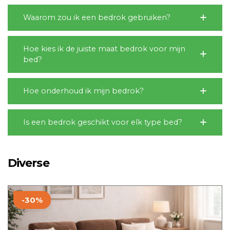
Waarom zou ik een bedrok gebruiken?
Hoe kies ik de juiste maat bedrok voor mijn
bed?
Hoe onderhoud ik mijn bedrok?
Is een bedrok geschikt voor elk type bed?
Diverse
Dit
-30%
product
heeft