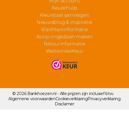
Mijn account
Keuzehulp
Kleurstaal aanvragen
Nieuwsblog & Inspiratie
Klachteninformatie
Koop ongedaan maken
Retourinformatie
WebwinkelKeur
© 2026 Bankhoezen.nl - Alle prijzen zijn inclusief btw.
Algemene voorwaarden
Cookieverklaring
Privacyverklaring
Disclamer