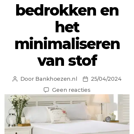
bedrokken en
het
minimaliseren
van stof
Door
Bankhoezen.nl
25/04/2024
Berichtauteur
Berichtdatum
op
Geen reacties
De
rol
van
bedrokken
en