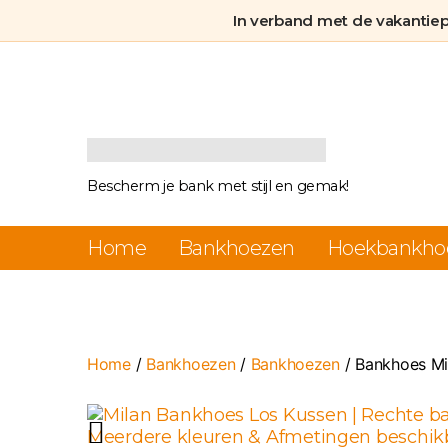
In verband met de vakantie
Bankhoezen.nl
Bescherm je bank met stijl en gemak!
Home
Bankhoezen
Hoekbankho
Home
/
Bankhoezen
/
Bankhoezen
/ Bankhoes Mi