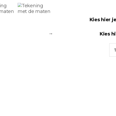
Kies hier j
Kies hi
Ba
Mil
Los
Ku
aan