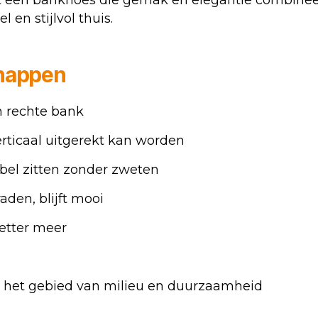
een bankhoes die gemak en elegantie combineer
en stijlvol thuis.
chappen
n rechte bank
erticaal uitgerekt kan worden
el zitten zonder zweten
den, blijft mooi
etter meer
 het gebied van milieu en duurzaamheid