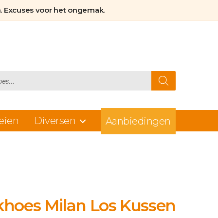
Beschermt tegen
. Excuses voor het ongemak.
vlekken
huisdieren &
slijtage
eien
Diversen
Aanbiedingen
hoes Milan Los Kussen