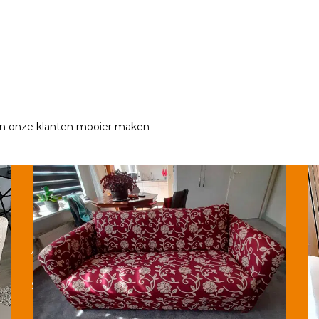
 onze klanten mooier maken
Producten
Aanbiedingen
Bankhoezen
Stoelhoezen
Bankbeschermers