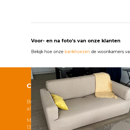
Voor- en na foto’s van onze klanten
Bekijk hoe onze
bankhoezen
de woonkamers van
Contact
Bezoek aan onze showroom
alleen op afspraak!
Musicalstraat 3a
1323VR Almere