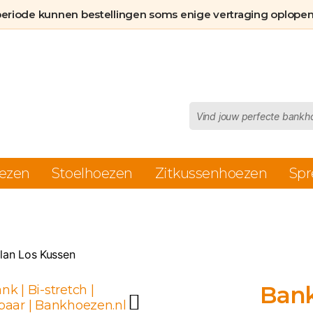
Kussen
periode kunnen bestellingen soms enige vertraging oplopen
aantal
Producten
zoeken
ezen
Stoelhoezen
Zitkussenhoezen
Spr
lan Los Kussen
Bank