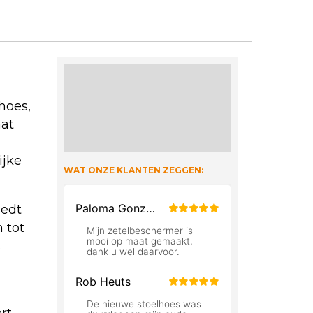
hoes,
aat
ijke
WAT ONZE KLANTEN ZEGGEN:
iedt
 tot
s