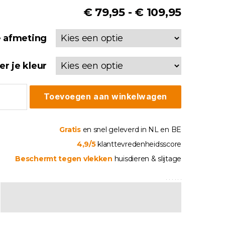
Prijskla
€
79,95
-
€
109,95
€ 79,95
e afmeting
tot
€ 109,9
er je kleur
nkhoes
Toevoegen aan winkelwagen
an
ssen
tal
Gratis
en snel geleverd in NL en BE
4,9/5
klanttevredenheidsscore
Beschermt tegen vlekken
huisdieren & slijtage