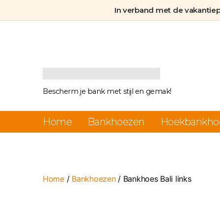
In verband met de vakantie
Bankhoezen.nl
Bescherm je bank met stijl en gemak!
Home
Bankhoezen
Hoekbankho
Home
/
Bankhoezen
/ Bankhoes Bali links