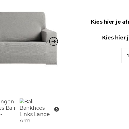
Kies hier je a
Kies hier 
Ba
Bal
lin
aan