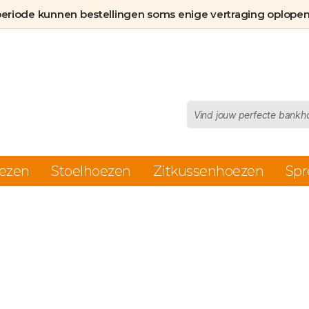
aantal
periode kunnen bestellingen soms enige vertraging oplopen
Producten
zoeken
ezen
Stoelhoezen
Zitkussenhoezen
Spr