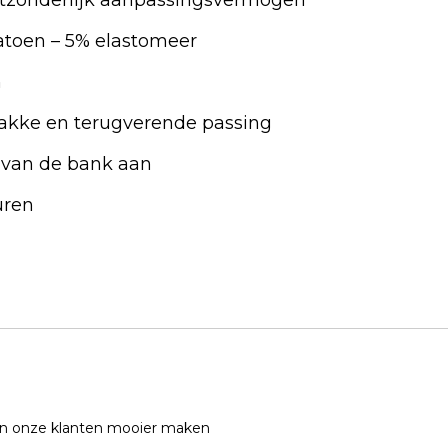
atoen – 5% elastomeer
n
rakke en terugverende passing
n van de bank aan
uren
 onze klanten mooier maken