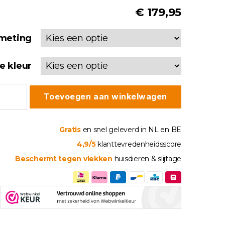
€
179,95
fmeting
je kleur
nkhoes
Toevoegen aan winkelwagen
i
ks
tal
Gratis
en snel geleverd in NL en BE
4,9/5
klanttevredenheidsscore
Beschermt tegen vlekken
huisdieren & slijtage