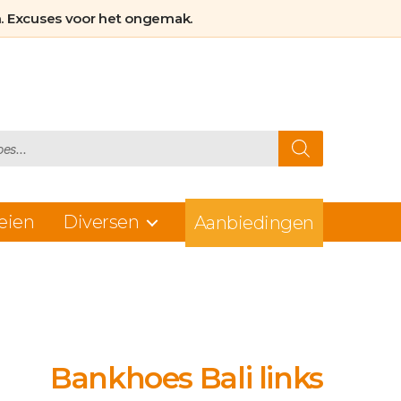
Beschermt
. Excuses voor het ongemak.
tegen
vlekken
huisdieren &
slijtage
eien
Diversen
Aanbiedingen
Bankhoes Bali links