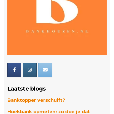
Laatste blogs
Banktopper verschuift?
Hoekbank opmeten: zo doe je dat