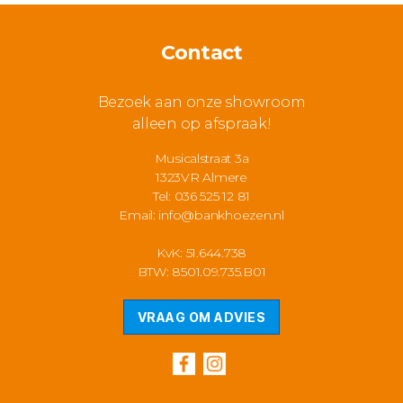
Contact
Bezoek aan onze showroom
alleen op afspraak!
Musicalstraat 3a
1323VR Almere
Tel: 036 525 12 81
Email:
info@bankhoezen.nl
KvK: 51.644.738
BTW: 8501.09.735.B01
VRAAG OM ADVIES