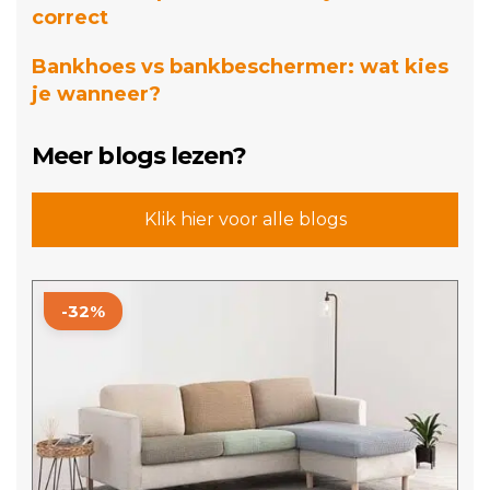
correct
Bankhoes vs bankbeschermer: wat kies
je wanneer?
Meer blogs lezen?
Klik hier voor alle blogs
Dit
-32%
product
heeft
meerdere
variaties.
Deze
optie
kan