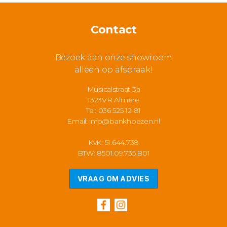
Contact
Bezoek aan onze showroom
alleen op afspraak!
Musicalstraat 3a
1323VR Almere
Tel: 036 525 12 81
Email:
info@bankhoezen.nl
KvK: 51.644.738
BTW: 8501.09.735.B01
VRAAG OM ADVIES