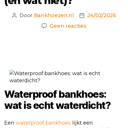
(en wat niet)?
Door
Bankhoezen.nl
24/02/2026
Berichtauteur
Berichtdatum
op
Geen reacties
Waterproof
bankhoes:
wat
is
écht
waterdicht
(en
wat
Waterproof
bankhoes
:
niet)?
wat is echt waterdicht?
Een
waterproof bankhoes
lijkt een