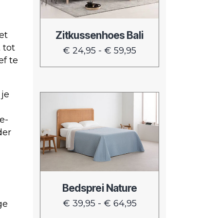
Deze
optie
kan
Zitkussenhoes Bali
et
gekozen
 tot
Prijsklasse:
€
24,95
-
€
59,95
worden
ef te
€ 24,95
op
tot
de
€ 59,95
 je
productpagina
Dit
product
e-
heeft
der
meerdere
variaties.
Deze
optie
kan
Bedsprei Nature
gekozen
Prijsklasse:
€
39,95
-
€
64,95
ge
worden
€ 39,95