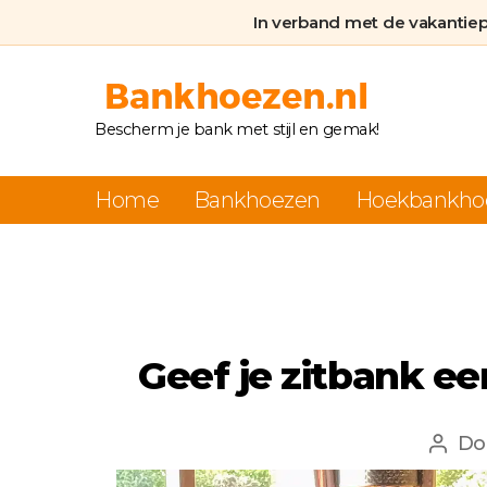
In verband met de vakantie
Bankhoezen.nl
Bescherm je bank met stijl en gemak!
Home
Bankhoezen
Hoekbankho
Geef je zitbank e
Do
Beri