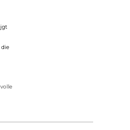
n
n
jgt
 die
lvolle