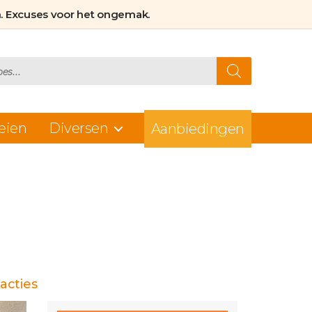
. Excuses voor het ongemak.
eien
Diversen
Aanbiedingen
op
acties
Geef