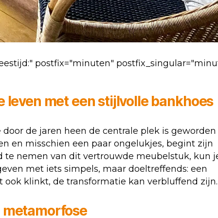
estijd:" postfix="minuten" postfix_singular="minu
e leven met een
stijlvolle bankhoes
die door de jaren heen de centrale plek is geworden
en en misschien een paar ongelukjes, begint zijn
heid te nemen van dit vertrouwde meubelstuk, kun j
geven met iets simpels, maar doeltreffends: een
 ook klinkt, de transformatie kan verbluffend zijn.
e metamorfose