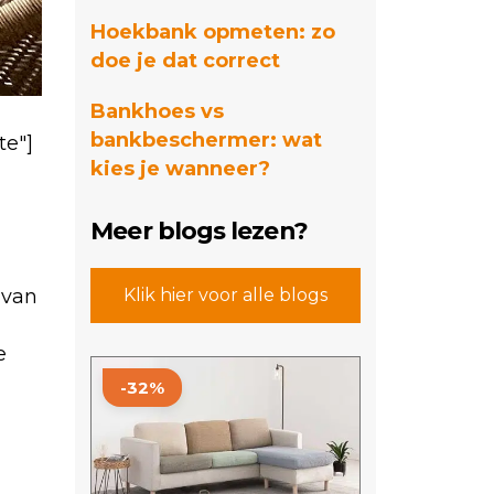
Hoekbank opmeten: zo
doe je dat correct
Bankhoes vs
bankbeschermer: wat
te"]
kies je wanneer?
Meer blogs lezen?
 van
Klik hier voor alle blogs
e
Dit
-32%
product
heeft
meerdere
variaties.