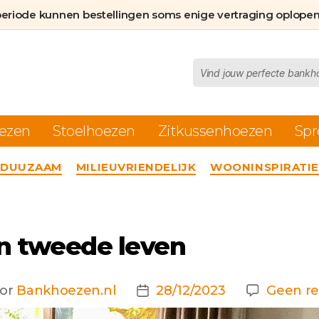
periode kunnen bestellingen soms enige vertraging oplopen
Producten
zoeken
ezen
Stoelhoezen
Zitkussenhoezen
Spr
Categorieën
DUUZAAM
MILIEUVRIENDELIJK
WOONINSPIRATIE
en tweede leven
or
Bankhoezen.nl
28/12/2023
Geen re
chtauteur
Berichtdatum