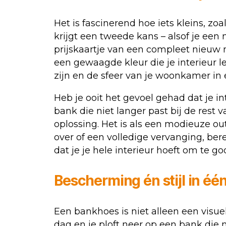
Het is fascinerend hoe iets kleins, z
krijgt een tweede kans – alsof je ee
prijskaartje van een compleet nieuw m
een gewaagde kleur die je interieur l
zijn en de sfeer van je woonkamer i
Heb je ooit het gevoel gehad dat je in
bank die niet langer past bij de rest 
oplossing. Het is als een modieuze ou
over of een volledige vervanging, ber
dat je je hele interieur hoeft om te go
Bescherming én stijl in éé
Een bankhoes is niet alleen een visuel
dag en je ploft neer op een bank die n