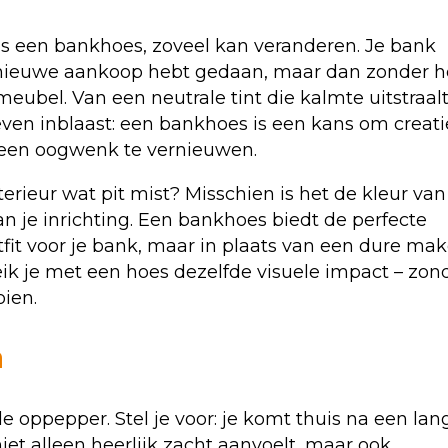
oals een bankhoes, zoveel kan veranderen. Je bank
n nieuwe aankoop hebt gedaan, maar dan zonder h
eubel. Van een neutrale tint die kalmte uitstraalt
even inblaast: een bankhoes is een kans om creati
n een oogwenk te vernieuwen.
terieur wat pit mist? Misschien is het de kleur van
van je inrichting. Een bankhoes biedt de perfecte
tfit voor je bank, maar in plaats van een dure mak
eik je met een hoes dezelfde visuele impact – zon
oien.
n
e oppepper. Stel je voor: je komt thuis na een lan
iet alleen heerlijk zacht aanvoelt, maar ook