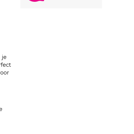
 je
rfect
voor
e