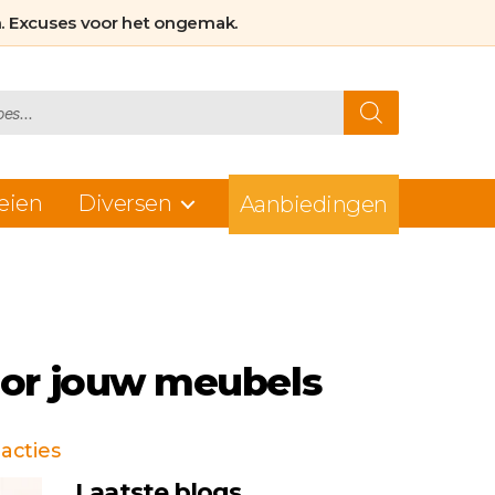
. Excuses voor het ongemak.
eien
Diversen
Aanbiedingen
oor jouw meubels
op
acties
Bankbeschermers:
Laatste blogs