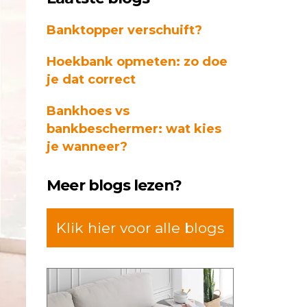
Stijlvolle
bescherming
Banktopper verschuift?
voor
Hoekbank opmeten: zo doe
jouw
je dat correct
meubels
Bankhoes vs
bankbeschermer: wat kies
je wanneer?
Meer blogs lezen?
Klik hier voor alle blogs
Dit
product