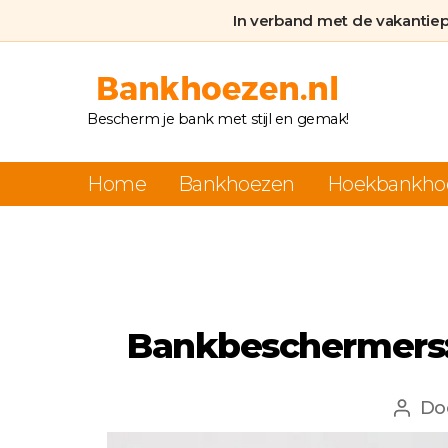
In verband met de vakantie
Bankhoezen.nl
Bescherm je bank met stijl en gemak!
Home
Bankhoezen
Hoekbankho
Bankbeschermers: 
Do
Beri