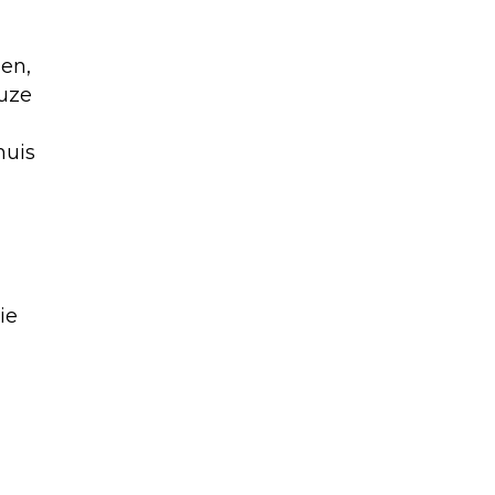
en,
euze
huis
ie