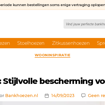
periode kunnen bestellingen soms enige vertraging oplopen
Producten
zoeken
ezen
Stoelhoezen
Zitkussenhoezen
Spr
Categorieën
WOONINSPIRATIE
Stijlvolle bescherming v
or
Bankhoezen.nl
14/09/2023
Geen re
chtauteur
Berichtdatum