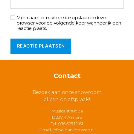
Mijn naam, e-mail en site opslaan in deze
browser voor de volgende keer wanneer ik een
reactie plaats.
Contact
Bezoek aan onze showroom
alleen op afspraak!
Musicalstraat 3a
1323VR Almere
Tel: 036 525 12 81
Email:
info@bankhoezen.nl