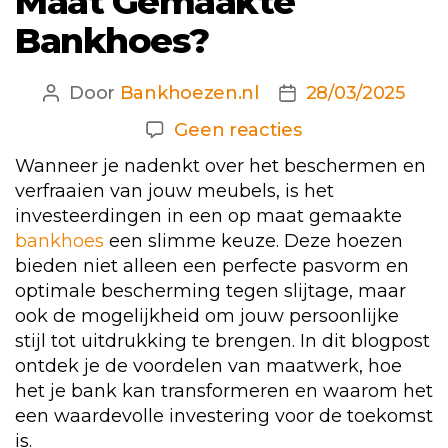
Maat Gemaakte
Bankhoes?
Door
Bankhoezen.nl
28/03/2025
Berichtauteur
Berichtdatum
op
Geen reacties
Waarom
Wanneer je nadenkt over het beschermen en
Zou
verfraaien van jouw meubels, is het
U
investeerdingen in een op maat gemaakte
Investeren
bankhoes
een slimme keuze. Deze hoezen
In
bieden niet alleen een perfecte pasvorm en
optimale bescherming tegen slijtage, maar
Een
ook de mogelijkheid om jouw persoonlijke
Op
stijl tot uitdrukking te brengen. In dit blogpost
Maat
ontdek je de voordelen van maatwerk, hoe
Gemaakte
het je bank kan transformeren en waarom het
Bankhoes?
een waardevolle investering voor de toekomst
is.