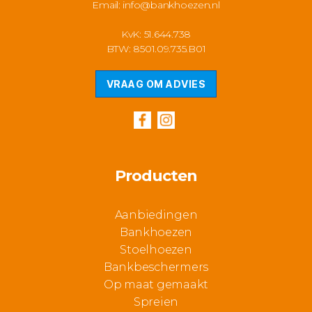
Email:
info@bankhoezen.nl
KvK: 51.644.738
BTW: 8501.09.735.B01
VRAAG OM ADVIES
Producten
Aanbiedingen
Bankhoezen
Stoelhoezen
Bankbeschermers
Op maat gemaakt
Spreien