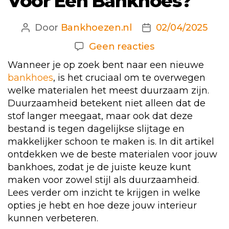
Voor Een Bankhoes?
Door
Bankhoezen.nl
02/04/2025
Berichtauteur
Berichtdatum
op
Geen reacties
Welke
Wanneer je op zoek bent naar een nieuwe
Materialen
bankhoes
, is het cruciaal om te overwegen
Zijn
welke materialen het meest duurzaam zijn.
Het
Duurzaamheid betekent niet alleen dat de
Meest
stof langer meegaat, maar ook dat deze
bestand is tegen dagelijkse slijtage en
Duurzaam
makkelijker schoon te maken is. In dit artikel
Voor
ontdekken we de beste materialen voor jouw
Een
bankhoes, zodat je de juiste keuze kunt
Bankhoes?
maken voor zowel stijl als duurzaamheid.
Lees verder om inzicht te krijgen in welke
opties je hebt en hoe deze jouw interieur
kunnen verbeteren.