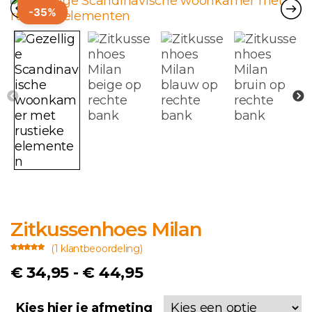
-35%
Zitkussenhoes Milan
(
1
klantbeoordeling)
Gewaardeerd
1
3.00
op 5
Prijsklasse:
€
34,95
-
€
44,95
gebaseerd
op
klant
waardering
€ 34,95
Kies hier je afmeting