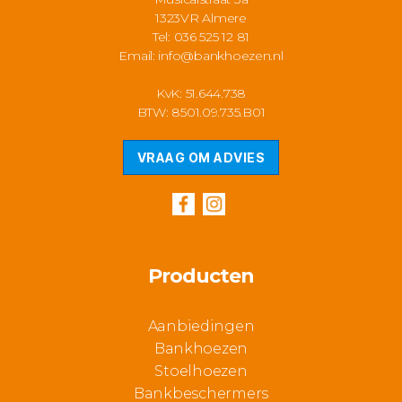
1323VR Almere
Tel: 036 525 12 81
Email:
info@bankhoezen.nl
KvK: 51.644.738
BTW: 8501.09.735.B01
VRAAG OM ADVIES
Producten
Aanbiedingen
Bankhoezen
Stoelhoezen
Bankbeschermers