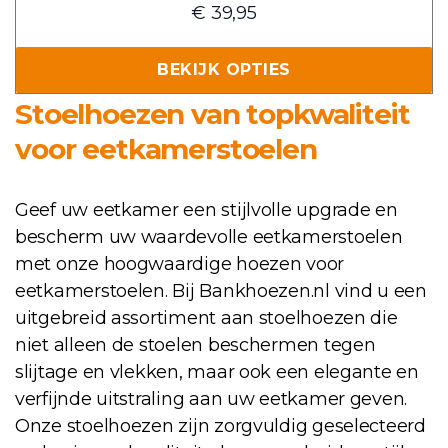
€
39,95
de
meerdere
productpagina
variaties.
BEKIJK OPTIES
Deze
optie
Stoelhoezen van topkwaliteit
kan
voor eetkamerstoelen
gekozen
worden
op
Geef uw eetkamer een stijlvolle upgrade en
de
bescherm uw waardevolle eetkamerstoelen
productpagina
met onze hoogwaardige hoezen voor
eetkamerstoelen. Bij Bankhoezen.nl vind u een
uitgebreid assortiment aan stoelhoezen die
niet alleen de stoelen beschermen tegen
slijtage en vlekken, maar ook een elegante en
verfijnde uitstraling aan uw eetkamer geven.
Onze stoelhoezen zijn zorgvuldig geselecteerd