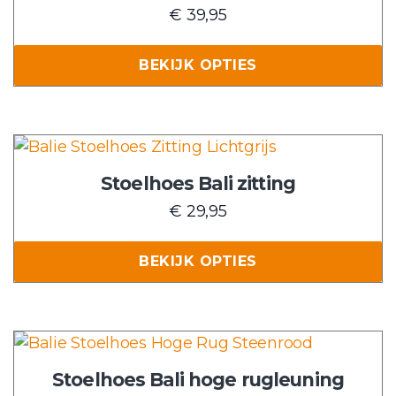
€
39,95
productpagina
variaties.
Deze
BEKIJK OPTIES
optie
kan
gekozen
worden
Dit
op
product
Stoelhoes Bali zitting
de
heeft
€
29,95
productpagina
meerdere
variaties.
BEKIJK OPTIES
Deze
optie
kan
gekozen
Dit
worden
product
Stoelhoes Bali hoge rugleuning
op
heeft