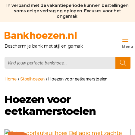
In verband met de vakantieperiode kunnen bestellingen
soms enige vertraging oplopen. Excuses voor het
ongemak.
Bankhoezen.nl
Bescherm je bank met stijl en gemak!
Producten
zoeken
Home
/
Stoelhoezen
/ Hoezen voor eetkamerstoelen
Hoezen voor
eetkamerstoelen
Dit