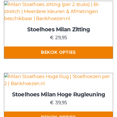
gekozen
Dit
worden
product
op
heeft
de
meerdere
Stoelhoes Milan Zitting
productpagina
variaties.
€
29,95
Deze
optie
BEKIJK OPTIES
kan
gekozen
worden
op
Dit
de
product
productpagina
heeft
Stoelhoes Milan Hoge Rugleuning
meerdere
€
39,95
variaties.
Deze