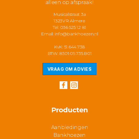
alleen op afspraak!
Musicalstraat 3a
1323VR Almere
Tel: 036 525 12 81
Email:
info@bankhoezen.nl
KvK: 51.644.738
BTW: 8501.09.735.B01
VRAAG OM ADVIES
Producten
Aanbiedingen
Bankhoezen