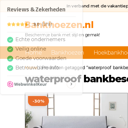
In verband met de vakantie
Bankhoezen.nl
Bescherm je bank met stijl en gemak!
Home
Bankhoezen
Hoekbankho
Home
/ Producten getagged “waterproof bankb
waterproof bankbe
Dit
-30%
product
heeft
meerdere
variaties.