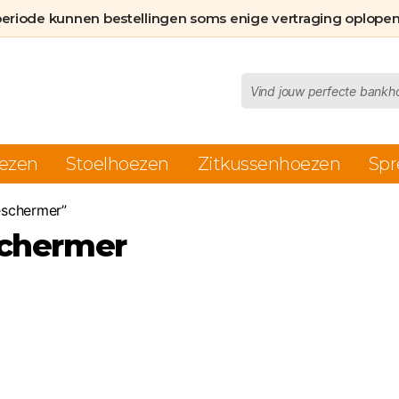
periode kunnen bestellingen soms enige vertraging oplopen
Producten
zoeken
ezen
Stoelhoezen
Zitkussenhoezen
Spr
eschermer”
schermer