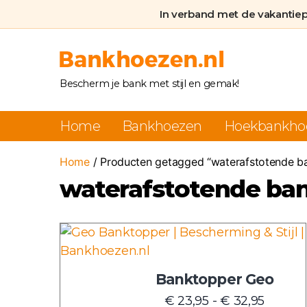
In verband met de vakantie
Bankhoezen.nl
Bescherm je bank met stijl en gemak!
Home
Bankhoezen
Hoekbankho
Home
/ Producten getagged “waterafstotende b
waterafstotende ba
Dit
product
heeft
Banktopper Geo
meerdere
Prijskl
€
23,95
-
€
32,95
variaties.