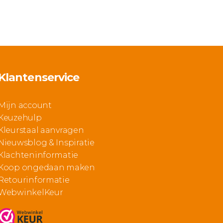
Klantenservice
Mijn account
Keuzehulp
Kleurstaal aanvragen
Nieuwsblog & Inspiratie
Klachteninformatie
Koop ongedaan maken
Retourinformatie
WebwinkelKeur