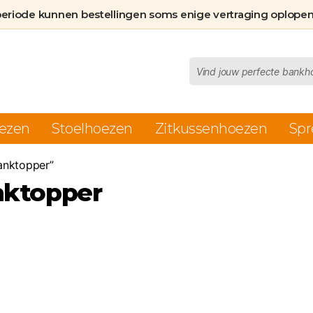
periode kunnen bestellingen soms enige vertraging oplopen
Producten
zoeken
ezen
Stoelhoezen
Zitkussenhoezen
Spr
anktopper”
nktopper
asse: