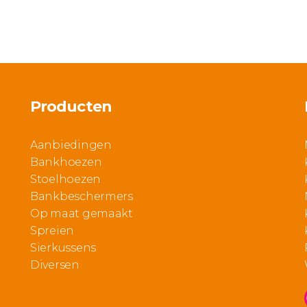
5
5
Producten
Aanbiedingen
Bankhoezen
Stoelhoezen
Bankbeschermers
Op maat gemaakt
Spreien
Sierkussens
Diversen