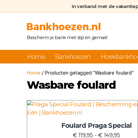
In verband met de vakantie
Bankhoezen.nl
Bescherm je bank met stijl en gemak!
Home
Bankhoezen
Hoekbankho
Home
/ Producten getagged “Wasbare foulard”
Wasbare foulard
Dit
product
heeft
Foulard Praga Special
meerdere
Prijskl
€
119,95
-
€
149,95
variaties.