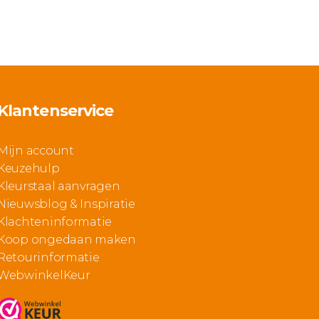
Klantenservice
Mijn account
Keuzehulp
Kleurstaal aanvragen
Nieuwsblog & Inspiratie
Klachteninformatie
Koop ongedaan maken
Retourinformatie
WebwinkelKeur