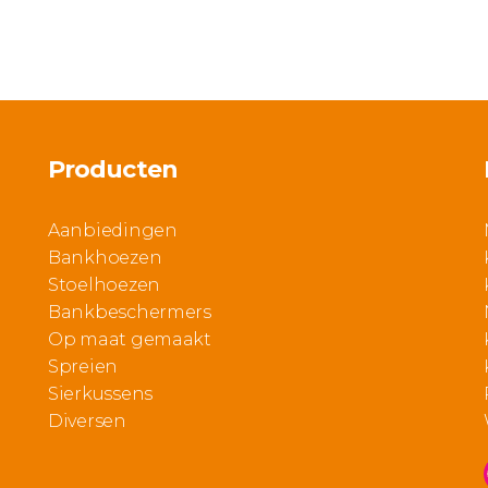
5
95
Producten
Aanbiedingen
Bankhoezen
Stoelhoezen
Bankbeschermers
Op maat gemaakt
Spreien
Sierkussens
Diversen