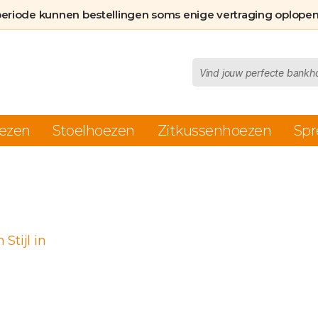
periode kunnen bestellingen soms enige vertraging oplopen
Producten
zoeken
ezen
Stoelhoezen
Zitkussenhoezen
Spr
asse: