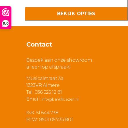
€ 119,9
Deze
tot
BEKIJK OPTIES
optie
€ 149,
kan
9,0
gekozen
worden
Contact
op
de
Bezoek aan onze showroom
productpagina
alleen op afspraak!
Musicalstraat 3a
1323VR Almere
Tel: 036 525 12 81
Email:
info@bankhoezen.nl
KvK: 51.644.738
BTW: 8501.09.735.B01