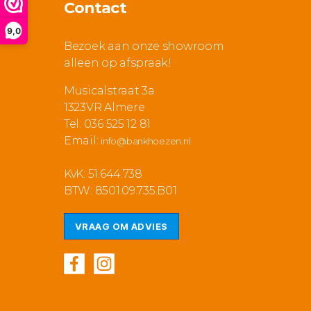
Contact
9,0
Bezoek aan onze showroom
alleen op afspraak!
Musicalstraat 3a
1323VR Almere
Tel: 036 525 12 81
Email:
info@bankhoezen.nl
KvK: 51.644.738
BTW: 8501.09.735.B01
VRAAG OM ADVIES