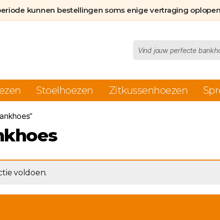
periode kunnen bestellingen soms enige vertraging oplopen
Producten
zoeken
ezen
Stoelhoezen
Zitkussenhoezen
Spr
bankhoes”
nkhoes
tie voldoen.