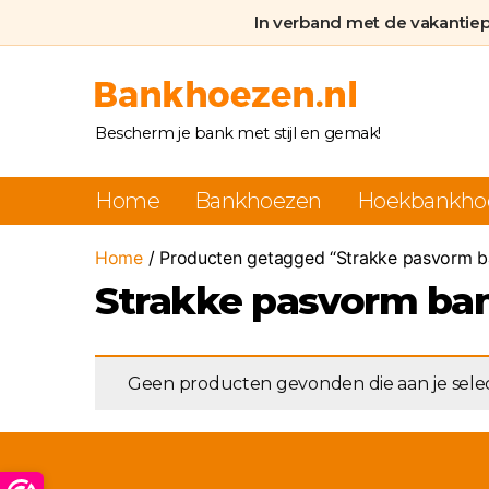
In verband met de vakantie
Bankhoezen.nl
Bescherm je bank met stijl en gemak!
Home
Bankhoezen
Hoekbankho
Home
/ Producten getagged “Strakke pasvorm 
Strakke pasvorm ba
Geen producten gevonden die aan je selec