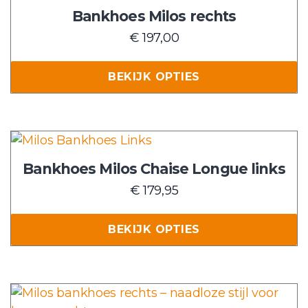
heeft
Bankhoes Milos rechts
meerdere
€
197,00
variaties.
Deze
BEKIJK OPTIES
optie
kan
gekozen
worden
Dit
op
product
Bankhoes Milos Chaise Longue links
de
heeft
€
179,95
productpagina
meerdere
variaties.
BEKIJK OPTIES
Deze
optie
kan
gekozen
Dit
worden