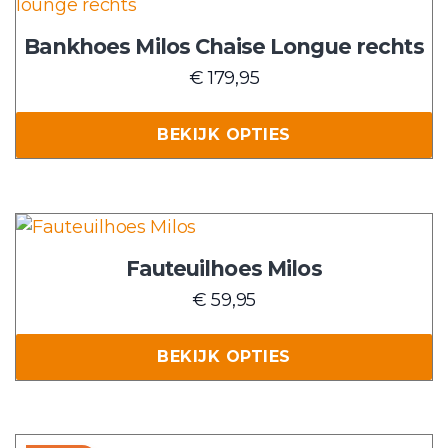
product
op
heeft
Bankhoes Milos Chaise Longue rechts
de
meerdere
€
179,95
productpagina
variaties.
Deze
BEKIJK OPTIES
optie
kan
gekozen
worden
Dit
op
product
Fauteuilhoes Milos
de
heeft
€
59,95
productpagina
meerdere
variaties.
BEKIJK OPTIES
Deze
optie
kan
gekozen
Dit