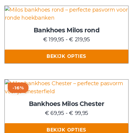
Dit
product
heeft
Bankhoes Milos rond
meerdere
Prijsklasse:
€
199,95
-
€
219,95
variaties.
€ 199,95
Deze
tot
BEKIJK OPTIES
optie
€ 219,95
kan
gekozen
worden
Dit
-16%
op
product
de
heeft
Bankhoes Milos Chester
productpagina
meerdere
Prijsklasse:
€
69,95
-
€
99,95
variaties.
€ 69,95
Deze
tot
BEKIJK OPTIES
optie