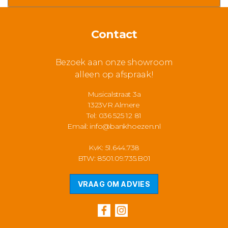
€ 99,95
kan
gekozen
Contact
worden
op
Bezoek aan onze showroom
de
alleen op afspraak!
productpagina
Musicalstraat 3a
1323VR Almere
Tel: 036 525 12 81
Email:
info@bankhoezen.nl
KvK: 51.644.738
BTW: 8501.09.735.B01
VRAAG OM ADVIES