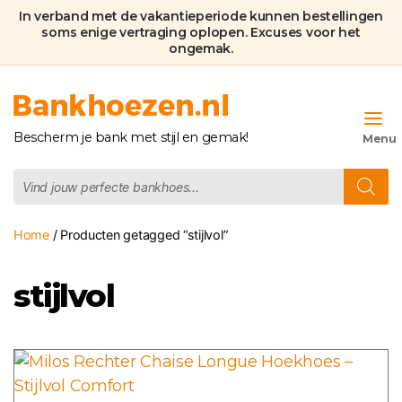
In verband met de vakantieperiode kunnen bestellingen
soms enige vertraging oplopen. Excuses voor het
ongemak.
Bankhoezen.nl
Bescherm je bank met stijl en gemak!
Producten
zoeken
Home
/ Producten getagged “stijlvol”
stijlvol
Dit
product