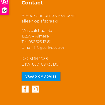
Contact
9,0
Bezoek aan onze showroom
alleen op afspraak!
Musicalstraat 3a
1323VR Almere
Tel: 036 525 12 81
Email:
info@bankhoezen.nl
KvK: 51.644.738
BTW: 8501.09.735.B01
VRAAG OM ADVIES