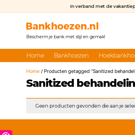
In verband met de vakantie
Bankhoezen.nl
Bescherm je bank met stijl en gemak!
Home
Bankhoezen
Hoekbankho
Home
/ Producten getagged “Sanitized behandel
Sanitized behandeli
Geen producten gevonden die aan je selec