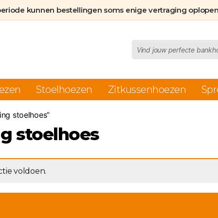
periode kunnen bestellingen soms enige vertraging oplopen
Producten
zoeken
ezen
Stoelhoezen
Zitkussenhoezen
Spr
ing stoelhoes”
ng stoelhoes
tie voldoen.