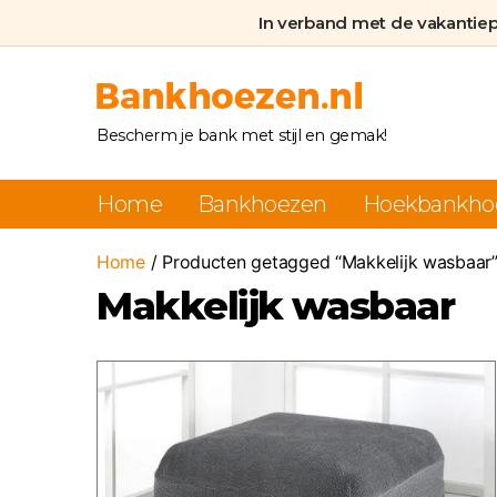
In verband met de vakantie
Bankhoezen.nl
Bescherm je bank met stijl en gemak!
Home
Bankhoezen
Hoekbankho
Home
/ Producten getagged “Makkelijk wasbaar
Makkelijk wasbaar
Dit
product
heeft
meerdere
variaties.