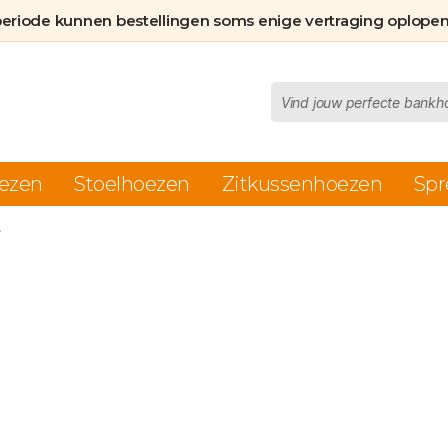
periode kunnen bestellingen soms enige vertraging oplopen
Producten
zoeken
ezen
Stoelhoezen
Zitkussenhoezen
Spr
”