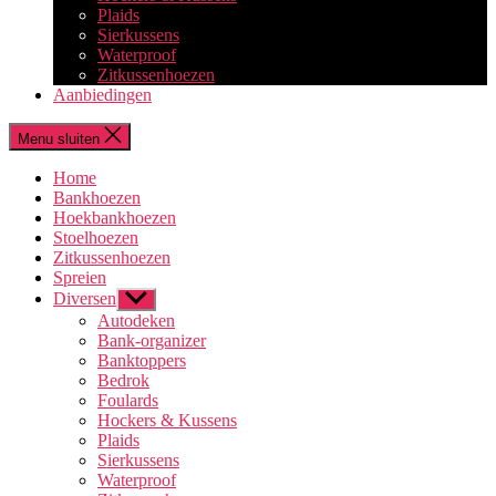
Plaids
Sierkussens
Waterproof
Zitkussenhoezen
Aanbiedingen
Menu sluiten
Home
Bankhoezen
Hoekbankhoezen
Stoelhoezen
Zitkussenhoezen
Spreien
Diversen
Toon
submenu
Autodeken
Bank-organizer
Banktoppers
Bedrok
Foulards
Hockers & Kussens
Plaids
Sierkussens
Waterproof