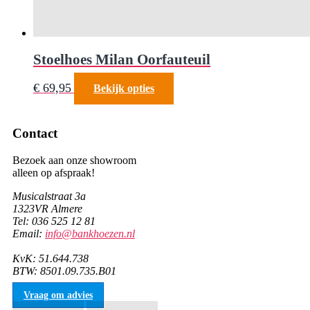
Stoelhoes Milan Oorfauteuil
Dit
€
69,95
Bekijk opties
product
heeft
meerdere
Contact
variaties.
Deze
Bezoek aan onze showroom
optie
alleen op afspraak!
kan
gekozen
Musicalstraat 3a
worden
1323VR Almere
op
Tel: 036 525 12 81
de
Email:
info@bankhoezen.nl
productpagina
KvK: 51.644.738
BTW: 8501.09.735.B01
Vraag om advies