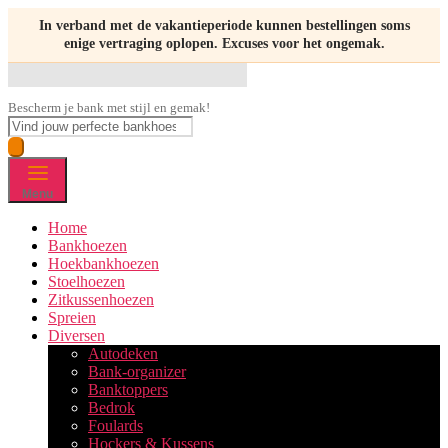
Ga
In verband met de vakantieperiode kunnen bestellingen soms
naar
enige vertraging oplopen. Excuses voor het ongemak.
de
inhoud
Bankhoezen.nl
Bescherm je bank met stijl en gemak!
Producten
zoeken
Home
Bankhoezen
Hoekbankhoezen
Stoelhoezen
Zitkussenhoezen
Spreien
Diversen
Autodeken
Bank-organizer
Banktoppers
Bedrok
Foulards
Hockers & Kussens