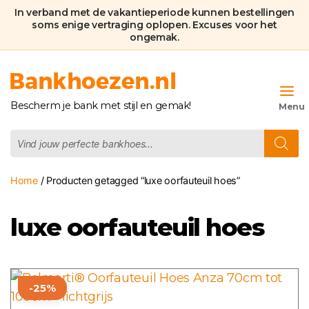
In verband met de vakantieperiode kunnen bestellingen
soms enige vertraging oplopen. Excuses voor het
ongemak.
Bankhoezen.nl
Bescherm je bank met stijl en gemak!
Producten
zoeken
Home
/ Producten getagged “luxe oorfauteuil hoes”
luxe oorfauteuil hoes
Dit
-25%
product