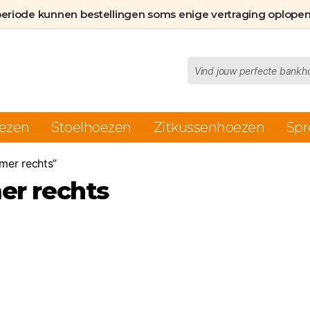
periode kunnen bestellingen soms enige vertraging oplopen
Producten
zoeken
ezen
Stoelhoezen
Zitkussenhoezen
Spr
mer rechts”
er rechts