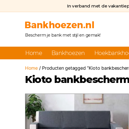
In verband met de vakantie
Bankhoezen.nl
Bescherm je bank met stijl en gemak!
Home
Bankhoezen
Hoekbankho
Home
/ Producten getagged “Kioto bankbescher
Kioto bankbescherm
Dit
product
heeft
meerdere
variaties.