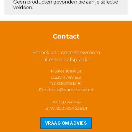
Geen producten gevonden die aan je selectie
voldoen.
Contact
Bezoek aan onze showroom
alleen op afspraak!
Musicalstraat 3a
1323VR Almere
Tel: 036 525 12 81
Email:
info@bankhoezen.nl
KvK: 51.644.738
BTW: 8501.09.735.B01
VRAAG OM ADVIES