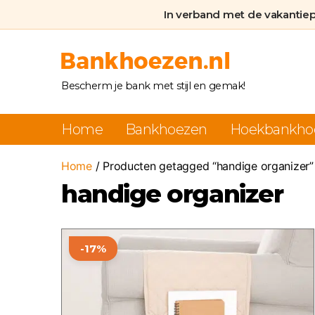
In verband met de vakantie
Bankhoezen.nl
Bescherm je bank met stijl en gemak!
Home
Bankhoezen
Hoekbankho
Home
/ Producten getagged “handige organizer”
handige organizer
Dit
-17%
product
heeft
meerdere
variaties.