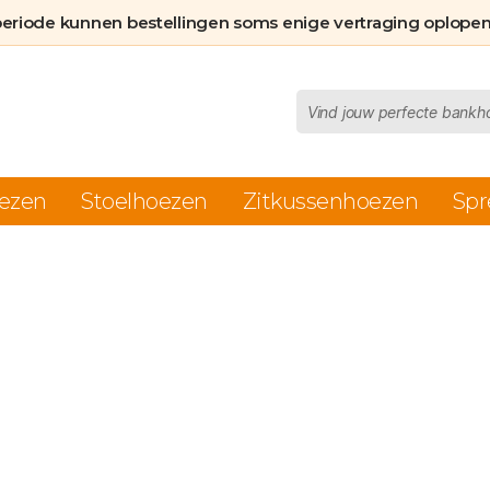
periode kunnen bestellingen soms enige vertraging oplopen
Producten
zoeken
ezen
Stoelhoezen
Zitkussenhoezen
Spr