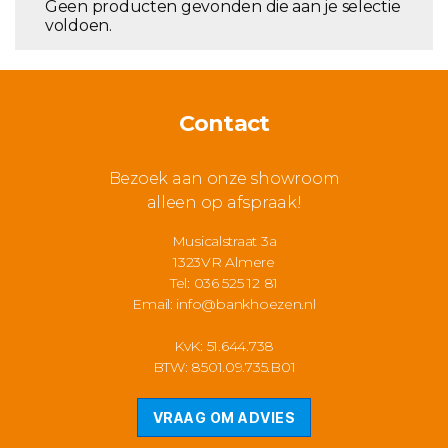
Geen producten gevonden die aan je selectie
voldoen.
Contact
Bezoek aan onze showroom
alleen op afspraak!
Musicalstraat 3a
1323VR Almere
Tel: 036 525 12 81
Email:
info@bankhoezen.nl
KvK: 51.644.738
BTW: 8501.09.735.B01
VRAAG OM ADVIES