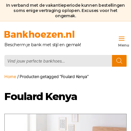
In verband met de vakantieperiode kunnen bestellingen
soms enige vertraging oplopen. Excuses voor het
ongemak.
Bankhoezen.nl
Bescherm je bank met stijl en gemak!
Producten
zoeken
Home
/ Producten getagged “Foulard Kenya”
Foulard Kenya
Dit
product