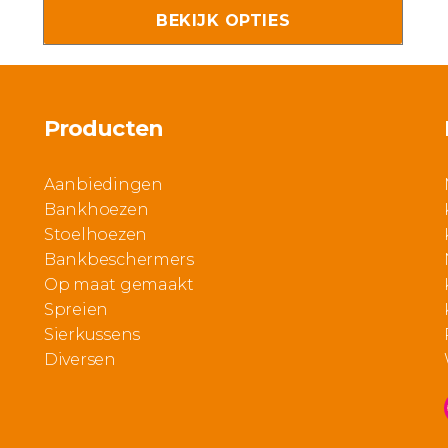
tot
BEKIJK OPTIES
Deze
5
€ 34,95
optie
kan
gekozen
Producten
worden
op
Aanbiedingen
de
Bankhoezen
productpagina
Stoelhoezen
Bankbeschermers
Op maat gemaakt
Spreien
Sierkussens
Diversen