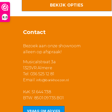
tot
BEKIJK OPTIES
Deze
€ 29,9
optie
9,0
kan
gekozen
Contact
worden
op
Bezoek aan onze showroom
de
alleen op afspraak!
productpagina
Musicalstraat 3a
1323VR Almere
Tel: 036 525 12 81
Email:
info@bankhoezen.nl
KvK: 51.644.738
BTW: 8501.09.735.B01
VRAAG OM ADVIES