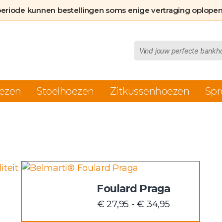
periode kunnen bestellingen soms enige vertraging oplopen
Producten
zoeken
ezen
Stoelhoezen
Zitkussenhoezen
Spr
Dit
product
Foulard Praga
heeft
asse:
Prijsklasse:
€
27,95
-
€
34,95
meerdere
5
€ 27,95
variaties.