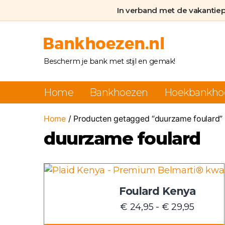
In verband met de vakantie
Bankhoezen.nl
Bescherm je bank met stijl en gemak!
Home
Bankhoezen
Hoekbankho
Home
/ Producten getagged “duurzame foulard”
duurzame foulard
Dit
product
Foulard Kenya
heeft
Prijskl
€
24,95
-
€
29,95
meerdere
€ 24,9
variaties.