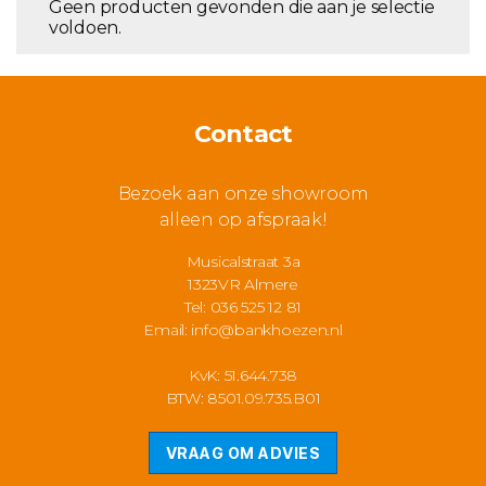
Geen producten gevonden die aan je selectie
voldoen.
Contact
Bezoek aan onze showroom
alleen op afspraak!
Musicalstraat 3a
1323VR Almere
Tel: 036 525 12 81
Email:
info@bankhoezen.nl
KvK: 51.644.738
BTW: 8501.09.735.B01
VRAAG OM ADVIES