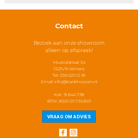
Contact
Bezoek aan onze showroom
alleen op afspraak!
Musicalstraat 3a
1323VR Almere
Tel: 036 525 12 81
Email:
info@bankhoezen.nl
KvK: 51.644.738
BTW: 8501.09.735.B01
VRAAG OM ADVIES