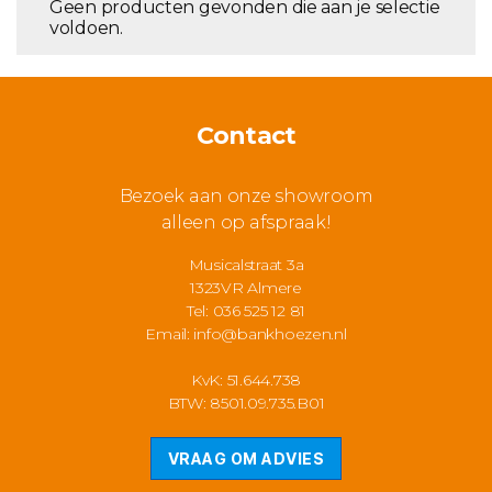
Geen producten gevonden die aan je selectie
voldoen.
Contact
Bezoek aan onze showroom
alleen op afspraak!
Musicalstraat 3a
1323VR Almere
Tel: 036 525 12 81
Email:
info@bankhoezen.nl
KvK: 51.644.738
BTW: 8501.09.735.B01
VRAAG OM ADVIES