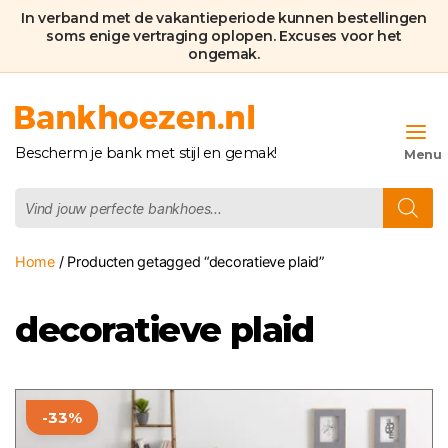
In verband met de vakantieperiode kunnen bestellingen
soms enige vertraging oplopen. Excuses voor het
ongemak.
Bankhoezen.nl
Bescherm je bank met stijl en gemak!
Producten
zoeken
Home
/ Producten getagged “decoratieve plaid”
decoratieve plaid
Dit
-33%
product