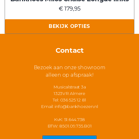
heeft
€
179,95
meerdere
variaties.
BEKIJK OPTIES
Deze
optie
kan
Contact
gekozen
worden
Bezoek aan onze showroom
op
alleen op afspraak!
de
productpagina
Musicalstraat 3a
1323VR Almere
Tel: 036 525 12 81
Email:
info@bankhoezen.nl
KvK: 51.644.738
BTW: 8501.09.735.B01