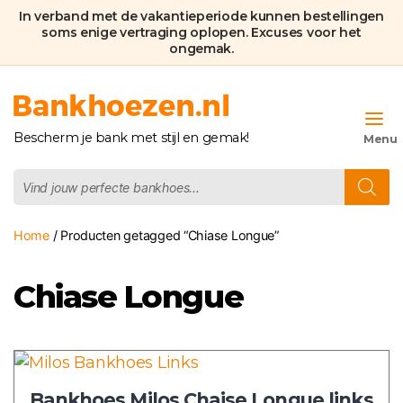
In verband met de vakantieperiode kunnen bestellingen
soms enige vertraging oplopen. Excuses voor het
ongemak.
Bankhoezen.nl
Bescherm je bank met stijl en gemak!
Producten
zoeken
Home
/ Producten getagged “Chiase Longue”
Chiase Longue
Dit
product
Bankhoes Milos Chaise Longue links